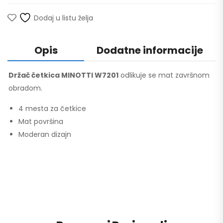
Dodaj u listu želja
Opis
Dodatne informacije
Držač četkica MINOTTI W7201
odlikuje se mat završnom
obradom.
4 mesta za četkice
Mat površina
Moderan dizajn