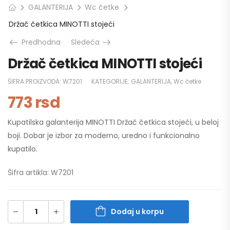
GALANTERIJA
Wc četke
Držač četkica MINOTTI stojeći
Predhodna
Sledeća
Držač četkica MINOTTI stojeći
ŠIFRA PROIZVODA:
W7201
KATEGORIJE:
GALANTERIJA
,
Wc četke
773
rsd
Kupatilska galanterija MINOTTI Držač četkica stojeći, u beloj
boji. Dobar je izbor za moderno, uredno i funkcionalno
kupatilo.
Šifra artikla: W7201
Dodaj u korpu