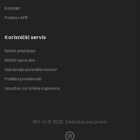
Kontakt
Podaci APR
Korisnički servis
Način plaćanja
Način isporuke
Garancija povrata novca!
Politika privatnosti
Upustvo za online kupovinu
HEY-O © 2026. Zadržava sva prava.