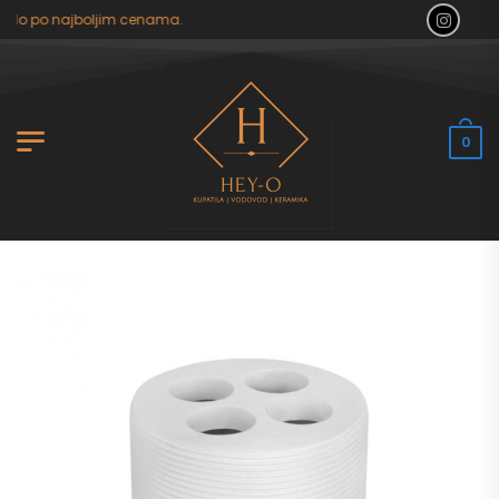
tilo po najboljim cenama.
0