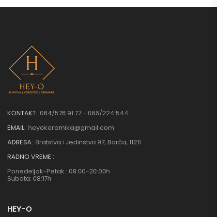
KONTAKT:
064/576 91 77 - 066/224 544
EMAIL:
heyokeramika@gmail.com
ADRESA:
Bratstva i Jedinstva 97, Borča, 11211
RADNO VREME :
Ponedeljak-Petak : 08:00-20:00h
Subota: 08:17h
HEY-O