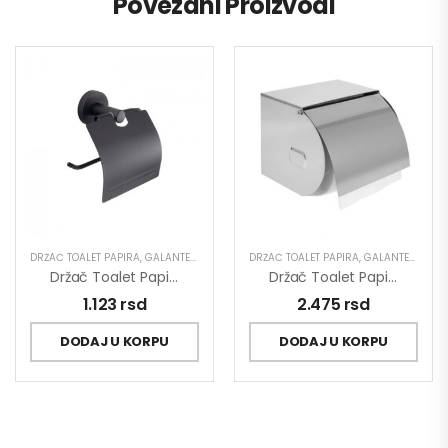
Povezani Proizvodi
DRŽAČ TOALET PAPIRA
,
GALANTERIJA
DRŽAČ TOALET PAPIRA
,
GALANTERIJA
Držač Toalet Papira MINOTTI DARK ELEGANCE
Držač Toalet Papira MINOTTI Sa Poklopcem Veći
1.123
rsd
2.475
rsd
DODAJ U KORPU
DODAJ U KORPU