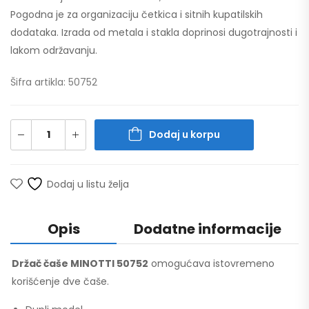
Pogodna je za organizaciju četkica i sitnih kupatilskih
dodataka. Izrada od metala i stakla doprinosi dugotrajnosti i
lakom održavanju.
Šifra artikla: 50752
Dodaj u korpu
Dodaj u listu želja
Opis
Dodatne informacije
Držač čaše MINOTTI 50752
omogućava istovremeno
korišćenje dve čaše.