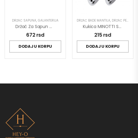
DRŽAČ SAPUNA
,
GALANTERIJA
DRŽAČ BADE MANTILA
,
DRŽAČ PEŠKIRA
,
Držač Za Sapun MINOTTI Keramika
Kukica MINOTTI Samolepljiva 30×80 Ovalna Hrom ABS 1,5kg Nosivost
672
rsd
215
rsd
DODAJ U KORPU
DODAJ U KORPU