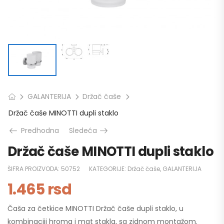
GALANTERIJA
Držač čaše
Držač čaše MINOTTI dupli staklo
Predhodna
Sledeća
Držač čaše MINOTTI dupli staklo
ŠIFRA PROIZVODA:
50752
KATEGORIJE:
Držač čaše
,
GALANTERIJA
1.465
rsd
Čaša za četkice MINOTTI Držač čaše dupli staklo, u
kombinaciji hroma i mat stakla, sa zidnom montažom.