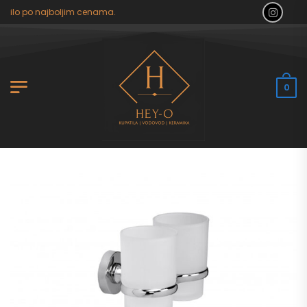
tilo po najboljim cenama.
0