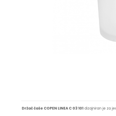
Držač čaše COPEN LINEA C 03 101
dizajniran je za j