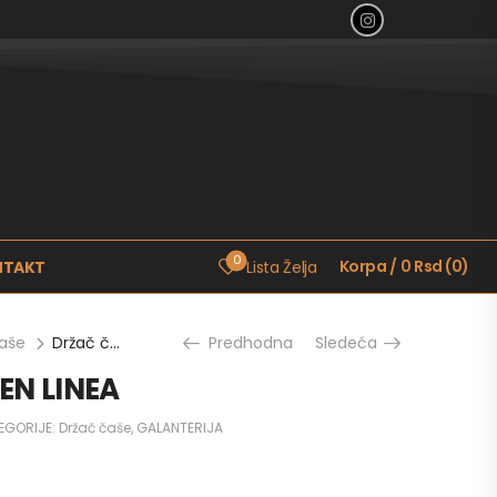
0
Korpa
/
0
Rsd
(
0
)
NTAKT
Lista Želja
čaše
Držač čaše COPEN LINEA
Predhodna
Sledeća
EN LINEA
EGORIJE:
Držač čaše
,
GALANTERIJA