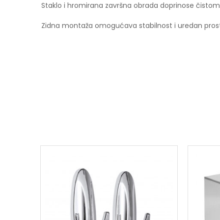
Staklo i hromirana završna obrada doprinose čisto
Zidna montaža omogućava stabilnost i uredan prost