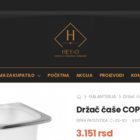
MA ZA KUPATILO
POČETNA
AKCIJA
PROIZVODI
KO
GALANTERIJA
Držač 
Držač čaše COP
ŠIFRA PROIZVODA:
C-03-101
KAT
3.151
rsd