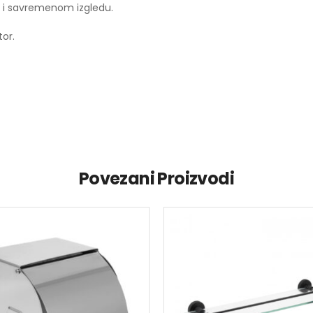
m i savremenom izgledu.
or.
Povezani Proizvodi