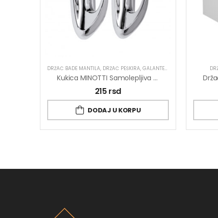
DRŽAČ BADE MANTILA
,
DRŽAČ PEŠKIRA
,
GALANTERIJA
DR
Kukica MINOTTI Samolepljiva 30×80 Ovalna Hrom ABS 1,5kg Nosivost
215
rsd
DODAJ U KORPU