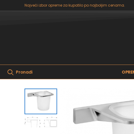
Najveći izbor opreme za kupatilo po najboljim cenama.
OPRE
Pronađi