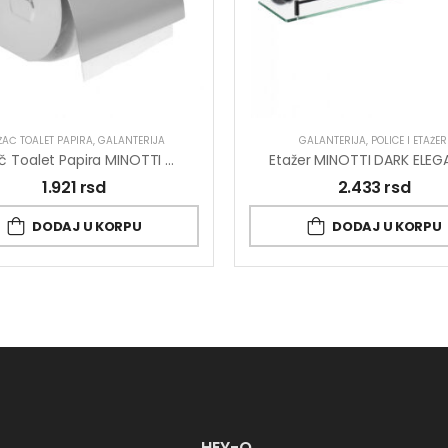
ŽAČ TOALET PAPIRA
,
GALANTERIJA
GALANTERIJA
,
POLICE I ETAŽER
Držač Toalet Papira MINOTTI Sa Poklopcem Manji
Etažer MINOTTI DARK ELE
1.921
rsd
2.433
rsd
DODAJ U KORPU
DODAJ U KORPU
HEY-O