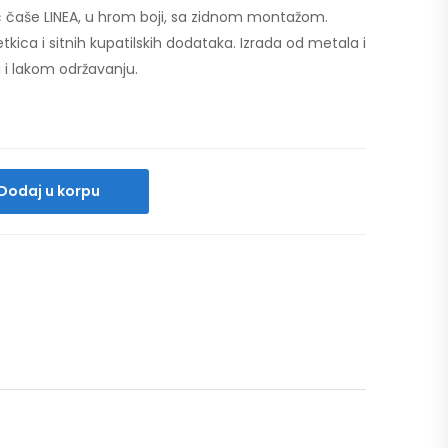
 čaše LINEA, u hrom boji, sa zidnom montažom.
kica i sitnih kupatilskih dodataka. Izrada od metala i
i i lakom održavanju.
Dodaj u korpu