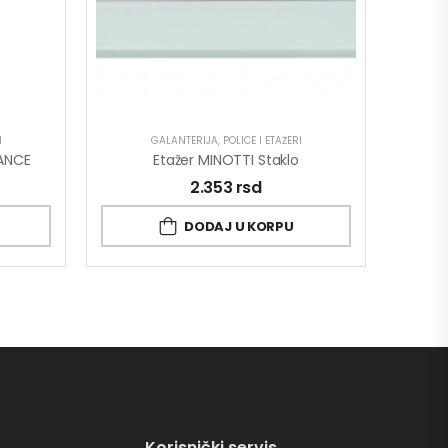
I
GALANTERIJA
,
POLICE I ETAŽERI
GANCE
Etažer MINOTTI Staklo
2.353
rsd
DODAJ U KORPU
Korisnički servis