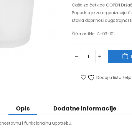
Čaša za četkice COPEN Držač
Pogodna je za organizaciju čet
stakla doprinosi dugotrajnost
Šifra artikla: C-03-101
Dodaj u listu želja
Opis
Dodatne informacije
ednostavnu i funkcionalnu upotrebu.