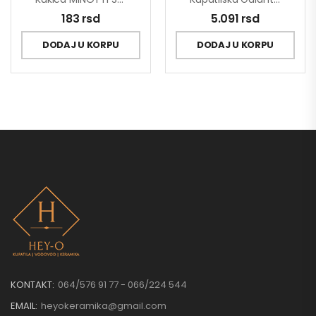
183
rsd
5.091
rsd
DODAJ U KORPU
DODAJ U KORPU
KONTAKT:
064/576 91 77 - 066/224 544
EMAIL:
heyokeramika@gmail.com