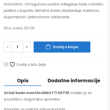
montažom. Omogućava uredno odlaganje bade mantila i
peškira u kupatilu. Metalna izrada obezbeđuje stabilnost,
dugotrajnost i jednostavno održavanje.
Šifra artikla: 50735
Dodaj u korpu
Dodaj u listu želja
Opis
Dodatne informacije
Držač bade mantila MINOTTI 50735
izrađen je za
pouzdanu i dugotrajnu upotrebu.
Pogodan za različite stilove kupatila.