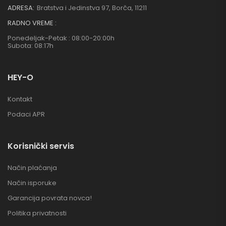
ADRESA:
Bratstva i Jedinstva 97, Borča, 11211
RADNO VREME :
Ponedeljak-Petak : 08:00-20:00h
Subota: 08:17h
HEY-O
Kontakt
Podaci APR
Korisnički servis
Način plaćanja
Način isporuke
Garancija povrata novca!
Politika privatnosti