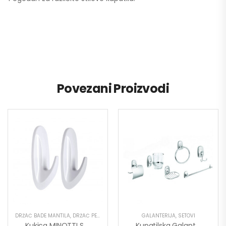
Povezani Proizvodi
DRŽAČ BADE MANTILA
,
DRŽAČ PEŠKIRA
,
GALANTERIJA
GALANTERIJA
,
SETOVI
Kukica MINOTTI Samolepljiva 30×80 Ovalna Bela ABS 1,5kg Nosivost
Kupatilska Galanterija MINOTTI Set 6/1