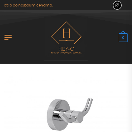
patilo po najboljim cenama.
0