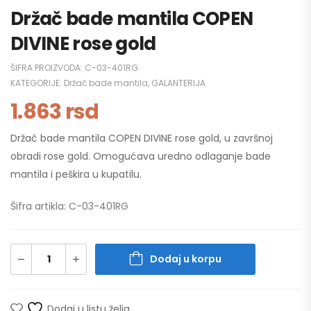
Držač bade mantila COPEN
DIVINE rose gold
ŠIFRA PROIZVODA:
C-03-401RG
KATEGORIJE:
Držač bade mantila
,
GALANTERIJA
1.863
rsd
Držač bade mantila COPEN DIVINE rose gold, u završnoj
obradi rose gold. Omogućava uredno odlaganje bade
mantila i peškira u kupatilu.
Šifra artikla: C-03-401RG
Dodaj u korpu
Dodaj u listu želja