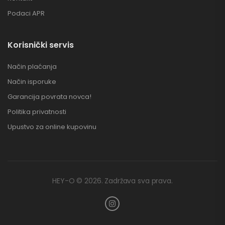
Podaci APR
Korisnički servis
Način plaćanja
Način isporuke
Garancija povrata novca!
Politika privatnosti
Upustvo za online kupovinu
HEY-O © 2026. Zadržava sva prava.