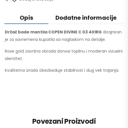
Opis
Dodatne informacije
Držač bade mantila COPEN DIVINE C 03 401RG
dizajniran
je za savremena kupatila sa naglaskom na detalje.
Rose gold završna obrada donosi toplinu i moderan vizuelni
identitet.
Kvalitetna izrada obezbeđuje stabilnost i dug vek trajanja.
Povezani Proizvodi