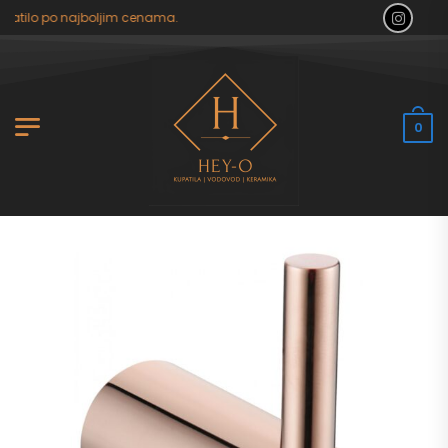
patilo po najboljim cenama.
0