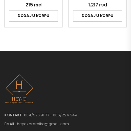
215
rsd
1.217
rsd
DODAJ U KORPU
DODAJ U KORPU
KONTAKT:
064/576 91 77 - 066/224 544
EMAIL:
heyokeramika@gmail.com