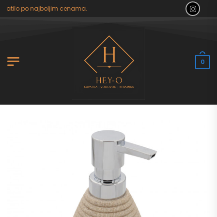
patilo po najboljim cenama.
0