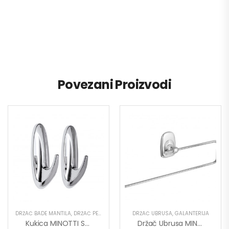
Povezani Proizvodi
DRŽAČ BADE MANTILA
,
DRŽAČ PEŠKIRA
,
GALANTERIJA
DRŽAČ UBRUSA
,
GALANTERIJA
Kukica MINOTTI Samolepljiva 30×80 Ovalna Hrom ABS 1,5kg Nosivost
Držač Ubrusa MINOTTI 80633A