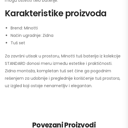
mogu oštetiti telo baterije.
Karakteristike proizvoda
Brend: Minotti
Način ugradnje: Zidna
Tuš set
Za završni utisak u prostoru, Minotti tuš baterija iz kolekcije
STANDARD donosi meru između estetike i praktičnosti.
Zidna montaža, kompletan tuš set čine ga pogodnim
rešenjem za udobnije i preglednije korišćenje tuš prostora,
uz izgled koji ostaje nenametljiv i elegantan.
Povezani Proizvodi