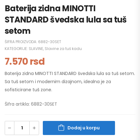
Baterija zidna MINOTTI
STANDARD švedska lula sa tuš
setom
ŠIFRA PROIZVODA:
6882-30SET
KATEGORIJE:
SLAVINE
,
Slavine za tuš kadu
7.570
rsd
Baterija zidna MINOTTI STANDARD švedska lula sa tuš setom.
Sa tuš setom i modernim dizajnom, idealna je za
sofisticirane tuš zone.
Šifra artikla: 6882-30SET
Dodaj u korpu