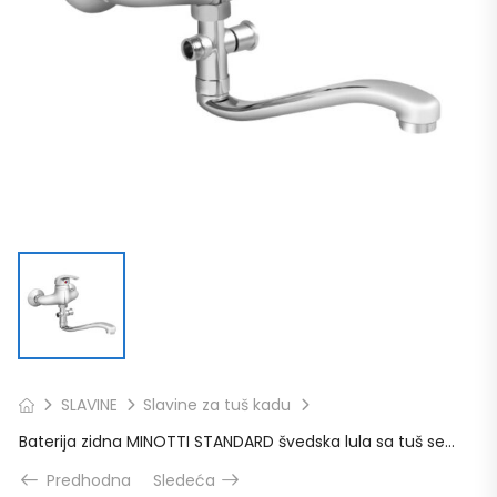
SLAVINE
Slavine za tuš kadu
Baterija zidna MINOTTI STANDARD švedska lula sa tuš setom
Predhodna
Sledeća