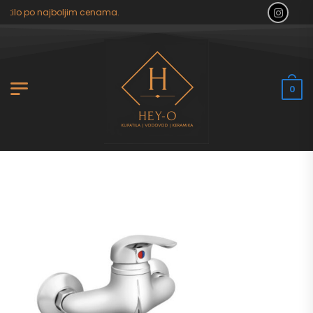
tilo po najboljim cenama.
0