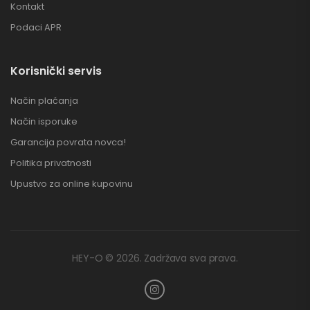
Kontakt
Podaci APR
Korisnički servis
Način plaćanja
Način isporuke
Garancija povrata novca!
Politika privatnosti
Upustvo za online kupovinu
HEY-O © 2026. Zadržava sva prava.