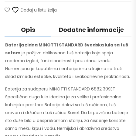
Dodaj u listu želja
Opis
Dodatne informacije
Baterija zidna MINOTTI STANDARD švedska lula sa tuš
setom
je pažljivo oblikovana tuš baterija koja spaja
moderan izgled, funkcionalnost i pouzdanu izradu.
Namenjena je kupatilima i enterijerima u kojima se traži
sklad između estetike, kvaliteta i svakodnevne praktičnosti.
Baterija za sudoperu MINOTTI STANDARD 6882 30SET
Specifična duga lula idealna je za velike i profesionalne
kuhinjske prostore Baterija dolazi sa tuš ručicom, tuš
crevom i držačem tuš ručice Savet Da bi površina baterije
što duže bila u besprekornom stanju, za čišćenje koristite
samo meku krpu i vodu. Hemijska i abrazivna sredstva