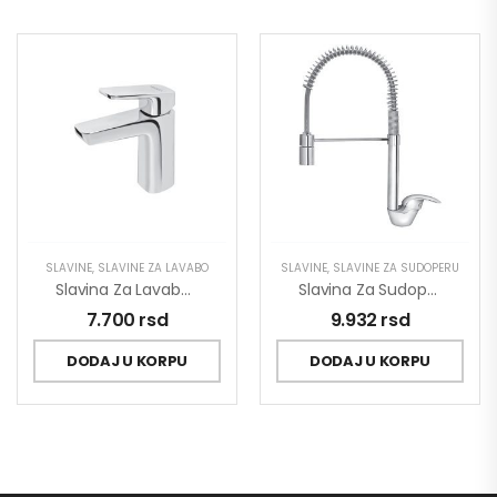
SLAVINE
,
SLAVINE ZA LAVABO
SLAVINE
,
SLAVINE ZA SUDOPERU
Slavina Za Lavabo Stolz 130101
Slavina Za Sudoperu Poluprofesionalna King J388001
7.700
rsd
9.932
rsd
DODAJ U KORPU
DODAJ U KORPU