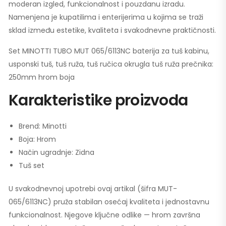
moderan izgled, funkcionalnost i pouzdanu izradu.
Namenjena je kupatilima i enterijerima u kojima se traži
sklad između estetike, kvaliteta i svakodnevne praktičnosti.
Set MINOTTI TUBO MUT 065/6113NC baterija za tuš kabinu,
usponski tuš, tuš ruža, tuš ručica okrugla tuš ruža prečnika:
250mm hrom boja
Karakteristike proizvoda
Brend: Minotti
Boja: Hrom
Način ugradnje: Zidna
Tuš set
U svakodnevnoj upotrebi ovaj artikal (šifra MUT-
065/6113NC) pruža stabilan osećaj kvaliteta i jednostavnu
funkcionalnost. Njegove ključne odlike — hrom završna