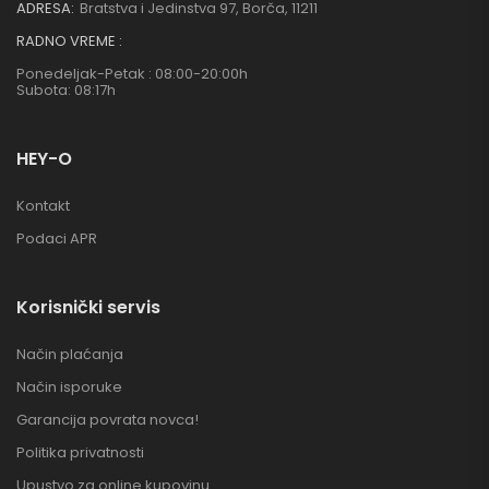
ADRESA:
Bratstva i Jedinstva 97, Borča, 11211
RADNO VREME :
Ponedeljak-Petak : 08:00-20:00h
Subota: 08:17h
HEY-O
Kontakt
Podaci APR
Korisnički servis
Način plaćanja
Način isporuke
Garancija povrata novca!
Politika privatnosti
Upustvo za online kupovinu