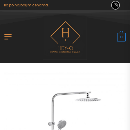
tilo po najboljim cenama.
0