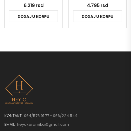
6.219
rsd
4.795
rsd
DODAJ U KORPU
DODAJ U KORPU
KONTAKT:
064/576 91 77 - 066/224 544
EMAIL:
heyokeramika@gmail.com