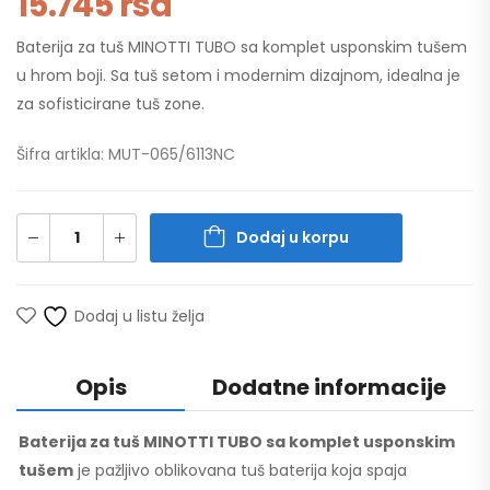
15.745
rsd
Baterija za tuš MINOTTI TUBO sa komplet usponskim tušem
u hrom boji. Sa tuš setom i modernim dizajnom, idealna je
za sofisticirane tuš zone.
Šifra artikla: MUT-065/6113NC
Dodaj u korpu
Dodaj u listu želja
Opis
Dodatne informacije
Baterija za tuš MINOTTI TUBO sa komplet usponskim
tušem
je pažljivo oblikovana tuš baterija koja spaja