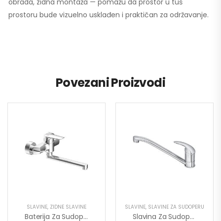
obrada, zidna montaža — pomažu da prostor u tuš
prostoru bude vizuelno usklađen i praktičan za održavanje.
Povezani Proizvodi
SLAVINE
,
ZIDNE SLAVINE
SLAVINE
,
SLAVINE ZA SUDOPERU
Baterija Za Sudoperu MINOTTI PRIMA Zidna Duga Lula 4115-L
Slavina Za Sudoperu King J381001