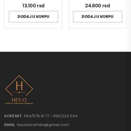
13.100
rsd
24.600
rsd
DODAJ U KORPU
DODAJ U KORPU
KONTAKT:
064/576 91 77 - 066/224 544
EMAIL:
heyokeramika@gmail.com