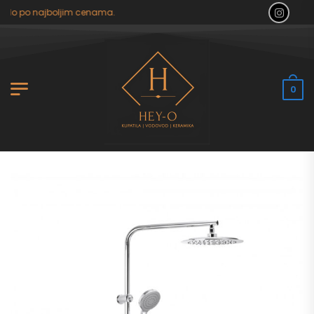
tilo po najboljim cenama.
0