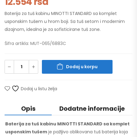
12.554
rsd
Baterija za tuš kabinu MINOTTI STANDARD sa komplet
usponskim tušem u hrom boji. Sa tuš setom i modernim
dizajnom, idealna je za sofisticirane tuš zone.
Šifra artikla: MUT-065/6883C
Dodaj u korpu
Dodaj u listu želja
Opis
Dodatne informacije
Baterija za tuš kabinu MINOTTI STANDARD sa komplet
usponskim tušem
je pažljivo oblikovana tuš baterija koja