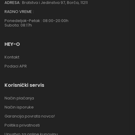
ADRESA:
Bratstva i Jedinstva 97, Borča, 11211
RADNO VREME :
Ponedeljak-Petak : 08:00-20:00h
Subota: 08:17h
HEY-O
Kontakt
Podaci APR
Korisnički servis
Način plaćanja
Način isporuke
Garancija povrata novca!
Politika privatnosti
Upustvo za online kupovinu