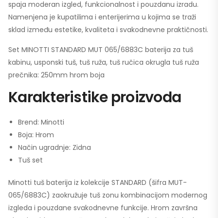
spaja moderan izgled, funkcionalnost i pouzdanu izradu.
Namenjena je kupatilima i enterijerima u kojima se traži
sklad između estetike, kvaliteta i svakodnevne praktičnosti.
Set MINOTTI STANDARD MUT 065/6883C baterija za tuš
kabinu, usponski tuš, tuš ruža, tuš ručica okrugla tuš ruža
prečnika: 250mm hrom boja
Karakteristike proizvoda
Brend: Minotti
Boja: Hrom
Način ugradnje: Zidna
Tuš set
Minotti tuš baterija iz kolekcije STANDARD (šifra MUT-
065/6883C) zaokružuje tuš zonu kombinacijom modernog
izgleda i pouzdane svakodnevne funkcije. Hrom završna