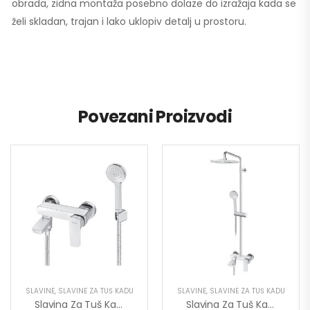
obrada, zidna montaža posebno dolaze do izražaja kada se
želi skladan, trajan i lako uklopiv detalj u prostoru.
Povezani Proizvodi
SLAVINE
,
SLAVINE ZA TUŠ KADU
SLAVINE
,
SLAVINE ZA TUŠ KADU
Slavina Za Tuš Kadu Stolz 137401
Slavina Za Tuš Kadu Sa Usponskim Tušem Stolz 137352