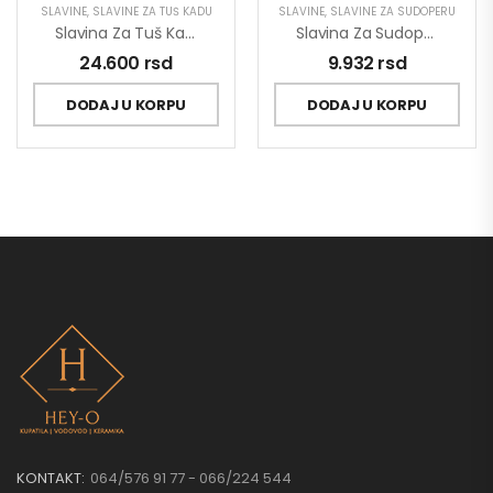
SLAVINE
,
SLAVINE ZA TUŠ KADU
SLAVINE
,
SLAVINE ZA SUDOPERU
Slavina Za Tuš Kadu Sa Usponskim Tušem Stolz 137352
Slavina Za Sudoperu Poluprofesionalna King J388001
24.600
rsd
9.932
rsd
DODAJ U KORPU
DODAJ U KORPU
KONTAKT:
064/576 91 77 - 066/224 544