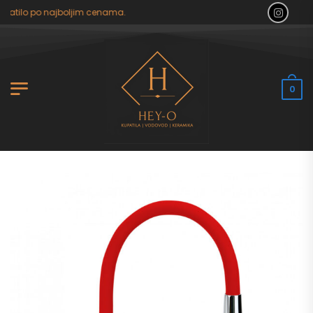
patilo po najboljim cenama.
0