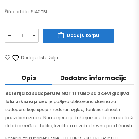
Šifra artikla: 6140TBL
Dodaj u korpu
Dodaj u listu želja
Opis
Dodatne informacije
Baterija za sudoperu MINOTTI TUBO sa 2 cevi gibljiva
lula tirkizno plava
je pažljivo oblikovana slavina za
sudoperu koja spaja moderan izgled, funkcionalnost i
pouzdanu izradu. Namenjena je kuhinjama u kojima se traži
sklad između estetike, kvaliteta i svakodnevne praktičnosti.
Baterija za sudoperu MINOTTI TUBO 6140TBL Dolazi u