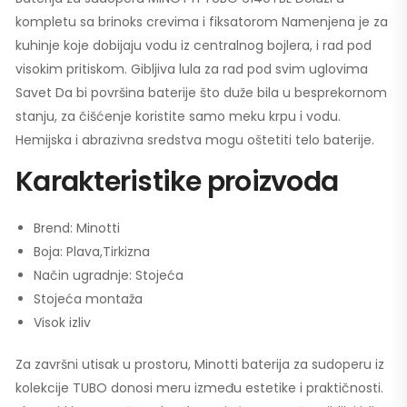
kompletu sa brinoks crevima i fiksatorom Namenjena je za
kuhinje koje dobijaju vodu iz centralnog bojlera, i rad pod
visokim pritiskom. Gibljiva lula za rad pod svim uglovima
Savet Da bi površina baterije što duže bila u besprekornom
stanju, za čišćenje koristite samo meku krpu i vodu.
Hemijska i abrazivna sredstva mogu oštetiti telo baterije.
Karakteristike proizvoda
Brend: Minotti
Boja: Plava,Tirkizna
Način ugradnje: Stojeća
Stojeća montaža
Visok izliv
Za završni utisak u prostoru, Minotti baterija za sudoperu iz
kolekcije TUBO donosi meru između estetike i praktičnosti.