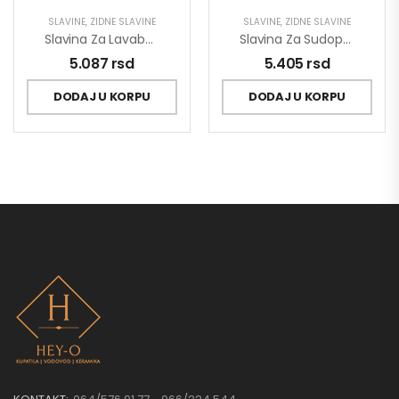
SLAVINE
,
ZIDNE SLAVINE
SLAVINE
,
ZIDNE SLAVINE
Slavina Za Lavabo-Sudoperu King 150mm J321015
Slavina Za Sudoperu King 300mm J321030
5.087
rsd
5.405
rsd
DODAJ U KORPU
DODAJ U KORPU