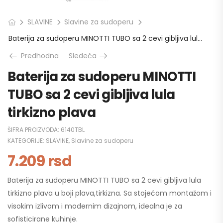
SLAVINE
Slavine za sudoperu
Baterija za sudoperu MINOTTI TUBO sa 2 cevi gibljiva lula tirkizno plava
Predhodna
Sledeća
Baterija za sudoperu MINOTTI
TUBO sa 2 cevi gibljiva lula
tirkizno plava
ŠIFRA PROIZVODA:
6140TBL
KATEGORIJE:
SLAVINE
,
Slavine za sudoperu
7.209
rsd
Baterija za sudoperu MINOTTI TUBO sa 2 cevi gibljiva lula
tirkizno plava u boji plava,tirkizna. Sa stojećom montažom i
visokim izlivom i modernim dizajnom, idealna je za
sofisticirane kuhinje.