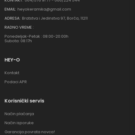
KONTAKT:
064/576 91 77 - 066/224 544
EMAIL:
heyokeramika@gmail.com
ADRESA:
Bratstva i Jedinstva 97, Borča, 11211
RADNO VREME :
Ponedeljak-Petak : 08:00-20:00h
Subota: 08:17h
HEY-O
Kontakt
Podaci APR
Korisnički servis
Način plaćanja
Način isporuke
Garancija povrata novca!