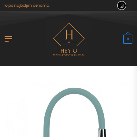
ilo po najboljim cenama.
0