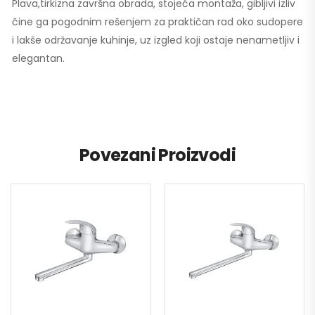
Plava,tirkizna završna obrada, stojeća montaža, gibljivi izliv
čine ga pogodnim rešenjem za praktičan rad oko sudopere
i lakše održavanje kuhinje, uz izgled koji ostaje nenametljiv i
elegantan.
Povezani Proizvodi