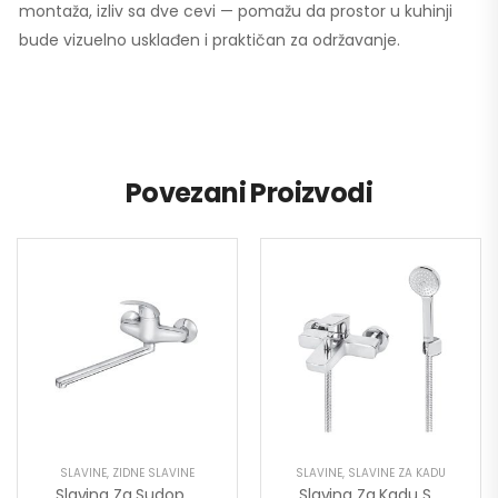
montaža, izliv sa dve cevi — pomažu da prostor u kuhinji
bude vizuelno usklađen i praktičan za održavanje.
Povezani Proizvodi
SLAVINE
,
ZIDNE SLAVINE
SLAVINE
,
SLAVINE ZA KADU
Slavina Za Sudoperu King 300mm J321030
Slavina Za Kadu Stolz 133101