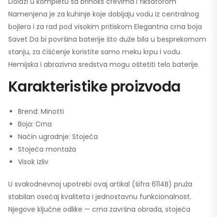
Dolazi u kompletu sa brinoks crevima i fiksatorom
Namenjena je za kuhinje koje dobijaju vodu iz centralnog
bojlera i za rad pod visokim pritiskom Elegantna crna boja
Savet Da bi površina baterije što duže bila u besprekornom
stanju, za čišćenje koristite samo meku krpu i vodu.
Hemijska i abrazivna sredstva mogu oštetiti telo baterije.
Karakteristike proizvoda
Brend: Minotti
Boja: Crna
Način ugradnje: Stojeća
Stojeća montaža
Visok izliv
U svakodnevnoj upotrebi ovaj artikal (šifra 6114B) pruža
stabilan osećaj kvaliteta i jednostavnu funkcionalnost.
Njegove ključne odlike — crna završna obrada, stojeća