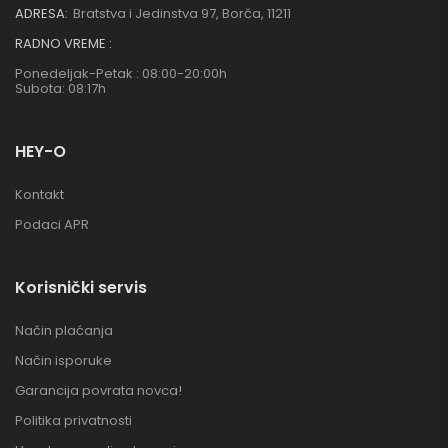
ADRESA:
Bratstva i Jedinstva 97, Borča, 11211
RADNO VREME :
Ponedeljak-Petak : 08:00-20:00h
Subota: 08:17h
HEY-O
Kontakt
Podaci APR
Korisnički servis
Način plaćanja
Način isporuke
Garancija povrata novca!
Politika privatnosti