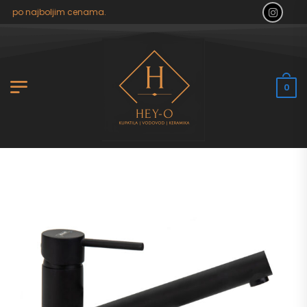
lo po najboljim cenama.
0