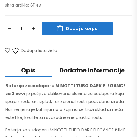
Šifra artikla: 6114B
Dodaj u korpu
Dodaj u listu želja
Opis
Dodatne informacije
Baterija za sudoperu MINOTTI TUBO DARK ELEGANCE
sa 2 cevi
je pažljivo oblikovana slavina za sudoperu koja
spaja moderan izgled, funkcionalnost i pouzdanu izradu.
Namenjena je kuhinjama u kojima se traži sklad između
estetike, kvaliteta i svakodnevne praktičnosti.
Baterija za sudoperu MINOTTI TUBO DARK ELEGANCE 6114B