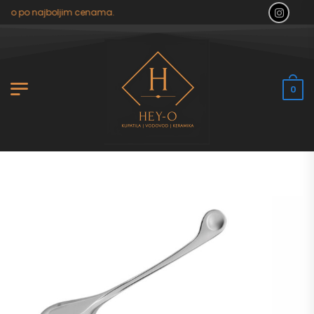
ilo po najboljim cenama.
0