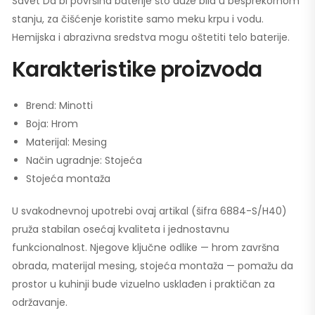
Savet Da bi površina baterije što duže bila u besprekornom
stanju, za čišćenje koristite samo meku krpu i vodu.
Hemijska i abrazivna sredstva mogu oštetiti telo baterije.
Karakteristike proizvoda
Brend: Minotti
Boja: Hrom
Materijal: Mesing
Način ugradnje: Stojeća
Stojeća montaža
U svakodnevnoj upotrebi ovaj artikal (šifra 6884-S/H40)
pruža stabilan osećaj kvaliteta i jednostavnu
funkcionalnost. Njegove ključne odlike — hrom završna
obrada, materijal mesing, stojeća montaža — pomažu da
prostor u kuhinji bude vizuelno usklađen i praktičan za
održavanje.