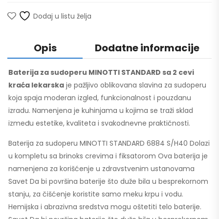
Dodaj u listu želja
Opis
Dodatne informacije
Baterija za sudoperu MINOTTI STANDARD sa 2 cevi
kraća lekarska
je pažljivo oblikovana slavina za sudoperu
koja spaja moderan izgled, funkcionalnost i pouzdanu
izradu. Namenjena je kuhinjama u kojima se traži sklad
između estetike, kvaliteta i svakodnevne praktičnosti.
Baterija za sudoperu MINOTTI STANDARD 6884 S/H40 Dolazi
u kompletu sa brinoks crevima i fiksatorom Ova baterija je
namenjena za korišćenje u zdravstvenim ustanovama
Savet Da bi površina baterije što duže bila u besprekornom
stanju, za čišćenje koristite samo meku krpu i vodu.
Hemijska i abrazivna sredstva mogu oštetiti telo baterije.