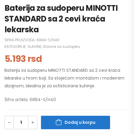
Baterija za sudoperu MINOTTI
STANDARD sa 2 cevi kraća
lekarska
ŠIFRA PROIZVODA:
6884-S/H40
KATEGORIJE:
SLAVINE
,
Slavine za sudoperu
5.193
rsd
Baterija za sudoperu MINOTTI STANDARD sa 2 cevi kraća
lekarska u hrom boji. Sa stojećom montažom i modernim
dizajnom, idealna je za sofisticirane kuhinje.
Šifra artikla: 6884-S/H40
Dodaj u korpu