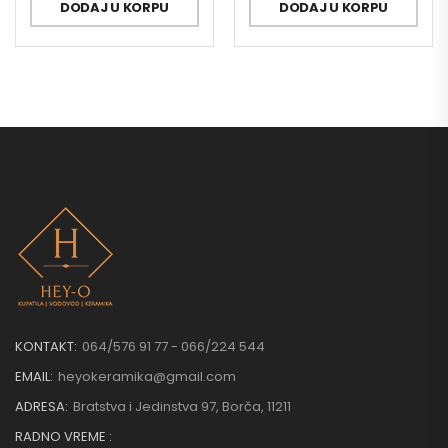
DODAJ U KORPU
DODAJ U KORPU
KONTAKT:
064/576 91 77 - 066/224 544
EMAIL:
heyokeramika@gmail.com
ADRESA:
Bratstva i Jedinstva 97, Borča, 11211
RADNO VREME :