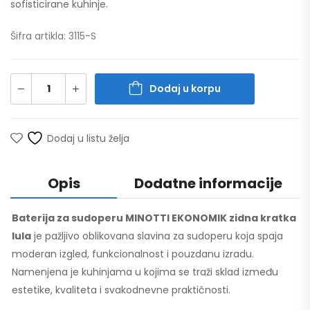
sofisticirane kuhinje.
Šifra artikla: 3115-S
Dodaj u korpu
Dodaj u listu želja
Opis
Dodatne informacije
Baterija za sudoperu MINOTTI EKONOMIK zidna kratka
lula
je pažljivo oblikovana slavina za sudoperu koja spaja
moderan izgled, funkcionalnost i pouzdanu izradu.
Namenjena je kuhinjama u kojima se traži sklad između
estetike, kvaliteta i svakodnevne praktičnosti.