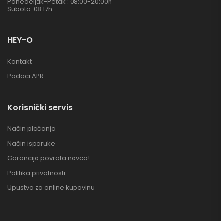
Ponedeljak-Petak : 08:00-20:00h
Subota: 08:17h
HEY-O
Kontakt
Podaci APR
Korisnički servis
Način plaćanja
Način isporuke
Garancija povrata novca!
Politika privatnosti
Upustvo za online kupovinu