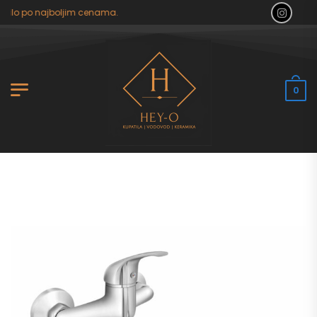
tilo po najboljim cenama.
0