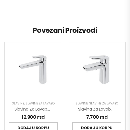
Povezani Proizvodi
SLAVINE
,
SLAVINE ZA LAVABO
SLAVINE
,
SLAVINE ZA LAVABO
Slavina Za Lavabo Visoka Stolz 130109
Slavina Za Lavabo Stolz 130101
12.900
rsd
7.700
rsd
DODAJ U KORPU
DODAJ U KORPU