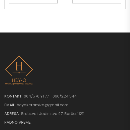
KONTAKT:
064/576 91 77 - 066/224 544
EMAIL:
heyokeramika@gmail.com
ADRESA:
Bratstva i Jedinstva 97, Borča, 11211
RADNO VREME :