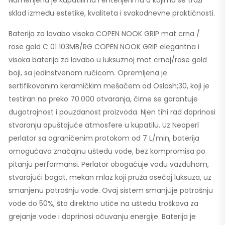
Namenjena je kupatilima i enterijerima u kojima se traži
sklad između estetike, kvaliteta i svakodnevne praktičnosti.
Baterija za lavabo visoka COPEN NOOK GRIP mat crna /
rose gold C 01 103MB/RG COPEN NOOK GRIP elegantna i
visoka baterija za lavabo u luksuznoj mat crnoj/rose gold
boji, sa jedinstvenom ručicom. Opremljena je
sertifikovanim keramičkim mešačem od Oslash;30, koji je
testiran na preko 70.000 otvaranja, čime se garantuje
dugotrajnost i pouzdanost proizvoda. Njen tihi rad doprinosi
stvaranju opuštajuće atmosfere u kupatilu. Uz Neoperl
perlator sa ograničenim protokom od 7 L/min, baterija
omogućava značajnu uštedu vode, bez kompromisa po
pitanju performansi. Perlator obogaćuje vodu vazduhom,
stvarajući bogat, mekan mlaz koji pruža osećaj luksuza, uz
smanjenu potrošnju vode. Ovaj sistem smanjuje potrošnju
vode do 50%, što direktno utiče na uštedu troškova za
grejanje vode i doprinosi očuvanju energije. Baterija je