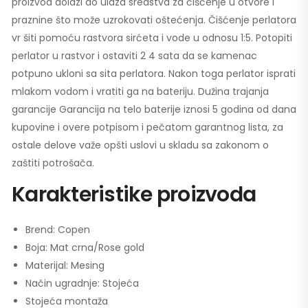
proizvod dolazi do ulaza sredstva za čišćenje u otvore i
praznine što može uzrokovati oštećenja. Čišćenje perlatora
vr šiti pomoću rastvora sirćeta i vode u odnosu 1:5. Potopiti
perlator u rastvor i ostaviti 2 4 sata da se kamenac
potpuno ukloni sa sita perlatora. Nakon toga perlator isprati
mlakom vodom i vratiti ga na bateriju. Dužina trajanja
garancije Garancija na telo baterije iznosi 5 godina od dana
kupovine i overe potpisom i pečatom garantnog lista, za
ostale delove važe opšti uslovi u skladu sa zakonom o
zaštiti potrošača.
Karakteristike proizvoda
Brend: Copen
Boja: Mat crna/Rose gold
Materijal: Mesing
Način ugradnje: Stojeća
Stojeća montaža