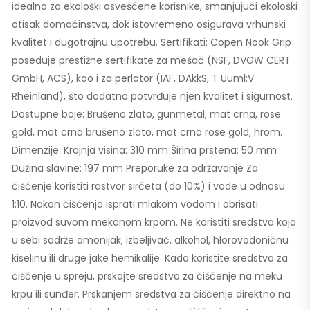
idealna za ekološki osvešćene korisnike, smanjujući ekološki
otisak domaćinstva, dok istovremeno osigurava vrhunski
kvalitet i dugotrajnu upotrebu. Sertifikati: Copen Nook Grip
poseduje prestižne sertifikate za mešač (NSF, DVGW CERT
GmbH, ACS), kao i za perlator (IAF, DAkkS, T Uuml;V
Rheinland), što dodatno potvrđuje njen kvalitet i sigurnost.
Dostupne boje: Brušeno zlato, gunmetal, mat crna, rose
gold, mat crna brušeno zlato, mat crna rose gold, hrom.
Dimenzije: Krajnja visina: 310 mm Širina prstena: 50 mm
Dužina slavine: 197 mm Preporuke za održavanje Za
čišćenje koristiti rastvor sirćeta (do 10%) i vode u odnosu
1:10. Nakon čišćenja isprati mlakom vodom i obrisati
proizvod suvom mekanom krpom. Ne koristiti sredstva koja
u sebi sadrže amonijak, izbeljivač, alkohol, hlorovodoničnu
kiselinu ili druge jake hemikalije. Kada koristite sredstva za
čišćenje u spreju, prskajte sredstvo za čišćenje na meku
krpu ili sunđer. Prskanjem sredstva za čišćenje direktno na