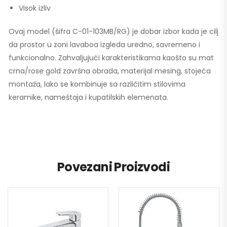
Visok izliv
Ovaj model (šifra C-01-103MB/RG) je dobar izbor kada je cilj
da prostor u zoni lavaboa izgleda uredno, savremeno i
funkcionalno. Zahvaljujući karakteristikama kaošto su mat
crna/rose gold završna obrada, materijal mesing, stojeća
montaža, lako se kombinuje sa različitim stilovima
keramike, nameštaja i kupatilskih elemenata.
Povezani Proizvodi