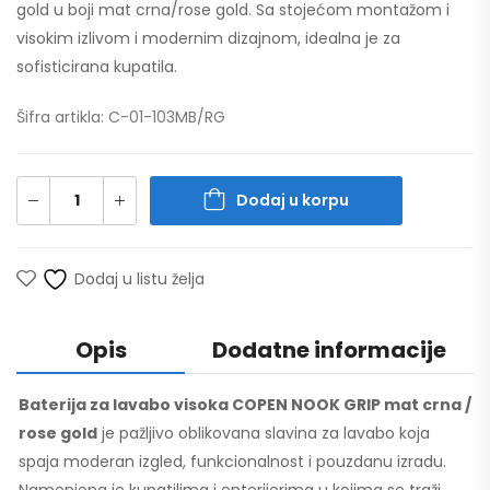
gold u boji mat crna/rose gold. Sa stojećom montažom i
visokim izlivom i modernim dizajnom, idealna je za
sofisticirana kupatila.
Šifra artikla: C-01-103MB/RG
Dodaj u korpu
Dodaj u listu želja
Opis
Dodatne informacije
Baterija za lavabo visoka COPEN NOOK GRIP mat crna /
rose gold
je pažljivo oblikovana slavina za lavabo koja
spaja moderan izgled, funkcionalnost i pouzdanu izradu.