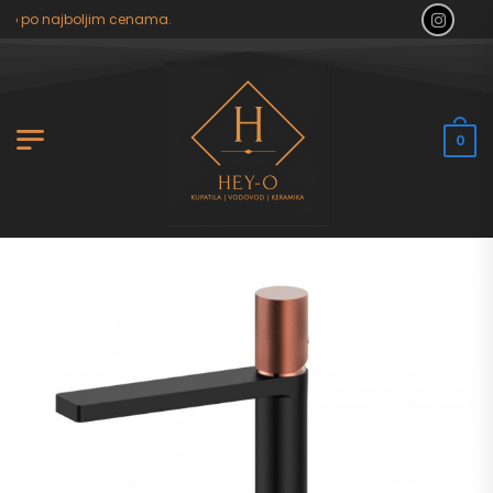
o po najboljim cenama.
0