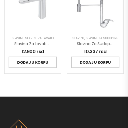
SLAVINE
,
SLAVINE ZA LAVABO
SLAVINE
,
SLAVINE ZA SUDOPERU
Slavina Za Lavabo Visoka Stolz 130109
Slavina Za Sudoperu Poluprofesionalna King J388003
12.900
rsd
10.337
rsd
DODAJ U KORPU
DODAJ U KORPU