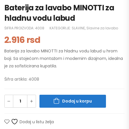
Baterija za lavabo MINOTTI za
hladnu vodu labud
ŠIFRA PROIZVODA:
4008
KATEGORIJE:
SLAVINE
,
Slavine za lavabo
2.916
rsd
Baterija za lavabo MINOTTI za hladnu vodu labud u hrom
boji. Sa stojećom montažom i modernim dizajnom, idealna
je za sofisticirana kupatila.
Šifra artikla: 4008
Dodaj u korpu
Dodaj u listu želja