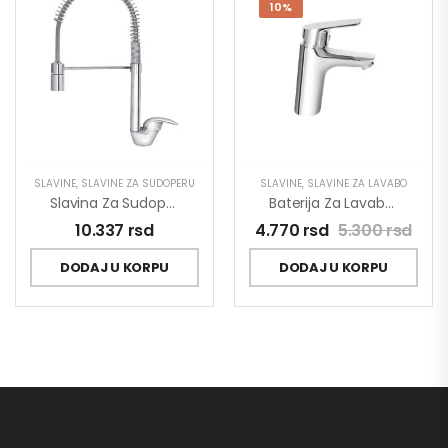
10%
SLAVINE
,
SLAVINE ZA SUDOPERU
SLAVINE
,
SLAVINE ZA LAVABO
Slavina Za Sudoperu Poluprofesionalna King J388003
Baterija Za Lavabo MINOTTI PRIMA 4112
10.337
rsd
4.770
rsd
5.300
rsd
DODAJ U KORPU
DODAJ U KORPU