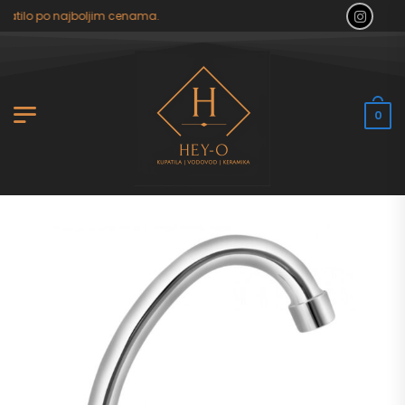
atilo po najboljim cenama.
0