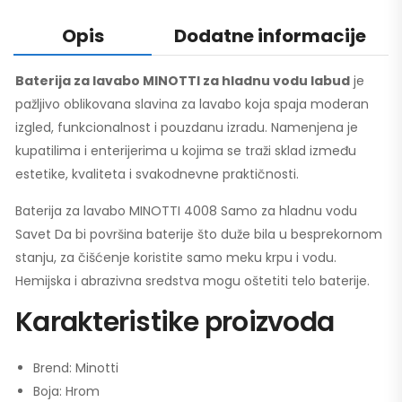
Opis
Dodatne informacije
Baterija za lavabo MINOTTI za hladnu vodu labud
je
pažljivo oblikovana slavina za lavabo koja spaja moderan
izgled, funkcionalnost i pouzdanu izradu. Namenjena je
kupatilima i enterijerima u kojima se traži sklad između
estetike, kvaliteta i svakodnevne praktičnosti.
Baterija za lavabo MINOTTI 4008 Samo za hladnu vodu
Savet Da bi površina baterije što duže bila u besprekornom
stanju, za čišćenje koristite samo meku krpu i vodu.
Hemijska i abrazivna sredstva mogu oštetiti telo baterije.
Karakteristike proizvoda
Brend: Minotti
Boja: Hrom