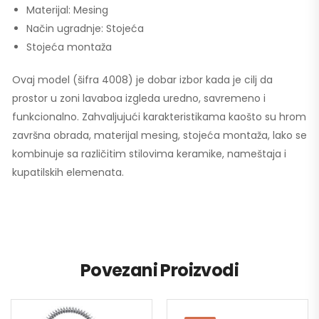
Materijal: Mesing
Način ugradnje: Stojeća
Stojeća montaža
Ovaj model (šifra 4008) je dobar izbor kada je cilj da
prostor u zoni lavaboa izgleda uredno, savremeno i
funkcionalno. Zahvaljujući karakteristikama kaošto su hrom
završna obrada, materijal mesing, stojeća montaža, lako se
kombinuje sa različitim stilovima keramike, nameštaja i
kupatilskih elemenata.
Povezani Proizvodi