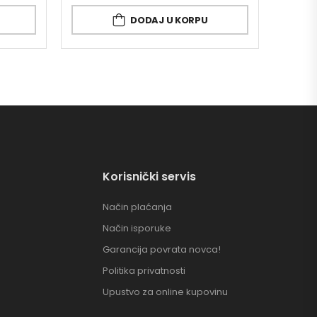
DODAJ U KORPU
Korisnički servis
Način plaćanja
Način isporuke
Garancija povrata novca!
Politika privatnosti
Upustvo za online kupovinu