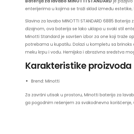
Baterija za lavabo MINOTTI STANDARD
je pažljiv
enterijerima u kojima se traži sklad između estetike,
Slavina za lavabo MINOTTI STANDARD 6885 Baterija za
dizajnom, ova baterija se lako uklapa u svaki stil en
Minotti Standard je savršen izbor za one koji traže
potrebama u kupatilu. Dolazi u kompletu sa brinoks c
meku krpu i vodu. Hemijska i abrazivna sredstva mogu
Karakteristike proizvoda
Brend: Minotti
Za završni utisak u prostoru, Minotti baterija za lav
ga pogodnim rešenjem za svakodnevno korišćenje, uz 