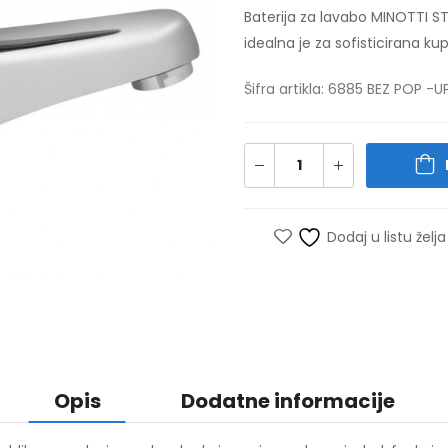
Baterija za lavabo MINOTTI S
idealna je za sofisticirana kup
Šifra artikla: 6885 BEZ POP -U
Dodaj u listu želja
Opis
Dodatne informacije