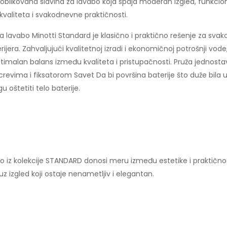
o oblikovana slavina za lavabo koja spaja moderan izgled, funkci
 kvaliteta i svakodnevne praktičnosti.
 lavabo Minotti Standard je klasično i praktično rešenje za svak
terijera. Zahvaljujući kvalitetnoj izradi i ekonomičnoj potrošnji v
 optimalan balans između kvaliteta i pristupačnosti. Pruža jedno
revima i fiksatorom Savet Da bi površina baterije što duže bila 
 oštetiti telo baterije.
abo iz kolekcije STANDARD donosi meru između estetike i praktično
izgled koji ostaje nenametljiv i elegantan.