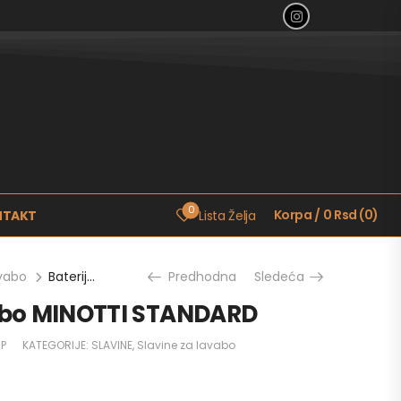
0
Korpa
/
0
Rsd
(
0
)
NTAKT
Lista Želja
avabo
Baterija za lavabo MINOTTI STANDARD
Predhodna
Sledeća
vabo MINOTTI STANDARD
UP
KATEGORIJE:
SLAVINE
,
Slavine za lavabo