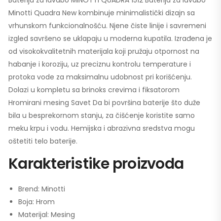
Minotti Quadra New kombinuje minimalistički dizajn sa
vrhunskom funkcionalnošću. Njene čiste linije i savremeni
izgled savršeno se uklapaju u moderna kupatila. Izrađena je
od visokokvalitetnih materijala koji pružaju otpornost na
habanje i koroziju, uz preciznu kontrolu temperature i
protoka vode za maksimalnu udobnost pri korišćenju.
Dolazi u kompletu sa brinoks crevima i fiksatorom
Hromirani mesing Savet Da bi površina baterije što duže
bila u besprekornom stanju, za čišćenje koristite samo
meku krpu i vodu. Hemijska i abrazivna sredstva mogu
oštetiti telo baterije.
Karakteristike proizvoda
Brend: Minotti
Boja: Hrom
Materijal: Mesing