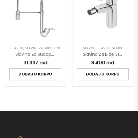
SLAVINE
,
SLAVINE ZA SUDOPERU
SLAVINE
,
SLAVINE ZA BIDE
Slavina Za Sudoperu Poluprofesionalna King J388003
Slavina Za Bide Stolz 139101
10.337
rsd
8.400
rsd
DODAJ U KORPU
DODAJ U KORPU