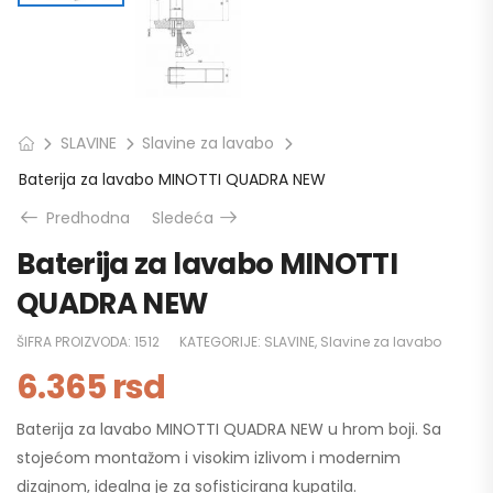
SLAVINE
Slavine za lavabo
Baterija za lavabo MINOTTI QUADRA NEW
Predhodna
Sledeća
Baterija za lavabo MINOTTI
QUADRA NEW
ŠIFRA PROIZVODA:
1512
KATEGORIJE:
SLAVINE
,
Slavine za lavabo
6.365
rsd
Baterija za lavabo MINOTTI QUADRA NEW u hrom boji. Sa
stojećom montažom i visokim izlivom i modernim
dizajnom, idealna je za sofisticirana kupatila.