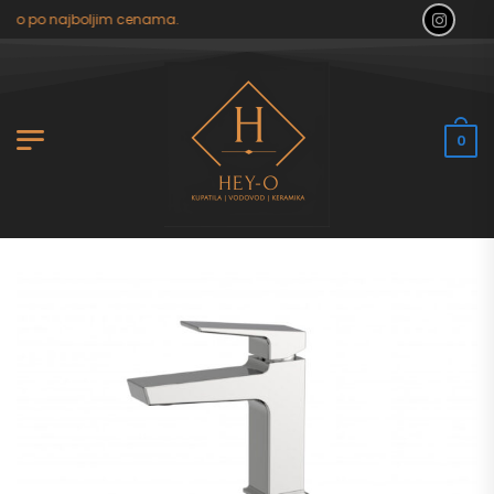
ilo po najboljim cenama.
0