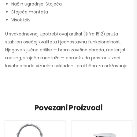
Način ugradnje: Stojeća
Stojeća montaža
Visok izliv
U svakodnevnoj upotrebi ovaj artikal (šifra 1512) pruža
stabilan osećaj kvaliteta i jednostavnu funkcionalnost.
Njegove ključne odlike — hrom završna obrada, materijal
mesing, stojeća montaža — pomažu da prostor u zoni
lavaboa bude vizuelno usklađen i praktičan za održavanje.
Povezani Proizvodi