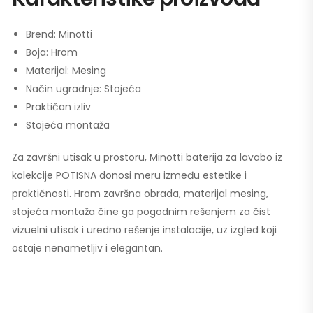
Brend: Minotti
Boja: Hrom
Materijal: Mesing
Način ugradnje: Stojeća
Praktičan izliv
Stojeća montaža
Za završni utisak u prostoru, Minotti baterija za lavabo iz
kolekcije POTISNA donosi meru između estetike i
praktičnosti. Hrom završna obrada, materijal mesing,
stojeća montaža čine ga pogodnim rešenjem za čist
vizuelni utisak i uredno rešenje instalacije, uz izgled koji
ostaje nenametljiv i elegantan.