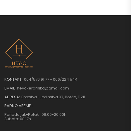
KONTAKT:
064/576 91 77 - 066/224 544
EMAIL:
heyokeramika@gmail.com
ADRESA:
Bratstva i Jedinstva 97, Borča, 11211
RADNO VREME :
Ponedeljak-Petak : 08:00-20:00h
Subota: 08:17h