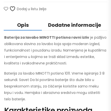
Dodaj u listu želja
Opis
Dodatne informacije
Baterija za lavabo MINOTTI potisna ravni izliv
je pažljivo
oblikovana slavina za lavabo koja spaja moderan izgled,
funkcionalnost i pouzdanu izradu. Namenjena je kupatilima
i enterijerima u kojima se traži sklad između estetike,
kvaliteta i svakodnevne praktičnosti.
Baterija za lavabo MINOTTI potisna 1011. Vreme ispiranja 3 8
sekundi. Savet Da bi površina baterije što duže bila u
besprekornom stanju, za čišćenje koristite samo meku
krpu i vodu. Hemijska i abrazivna sredstva mogu oštetiti
telo baterije.
Karakteristike proizvoda