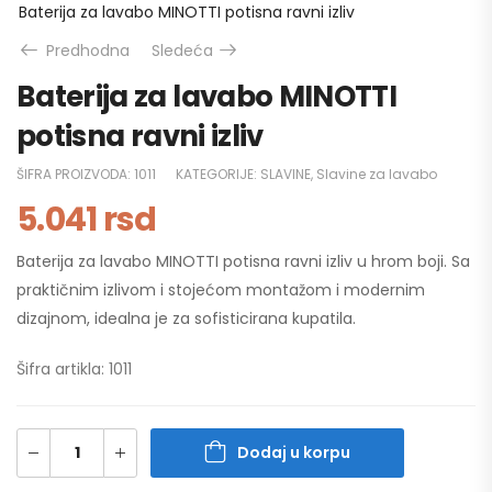
Baterija za lavabo MINOTTI potisna ravni izliv
Predhodna
Sledeća
Baterija za lavabo MINOTTI
potisna ravni izliv
ŠIFRA PROIZVODA:
1011
KATEGORIJE:
SLAVINE
,
Slavine za lavabo
5.041
rsd
Baterija za lavabo MINOTTI potisna ravni izliv u hrom boji. Sa
praktičnim izlivom i stojećom montažom i modernim
dizajnom, idealna je za sofisticirana kupatila.
Šifra artikla: 1011
Dodaj u korpu