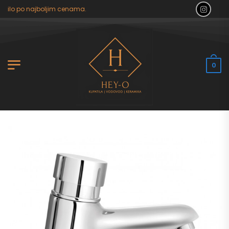
tilo po najboljim cenama.
0