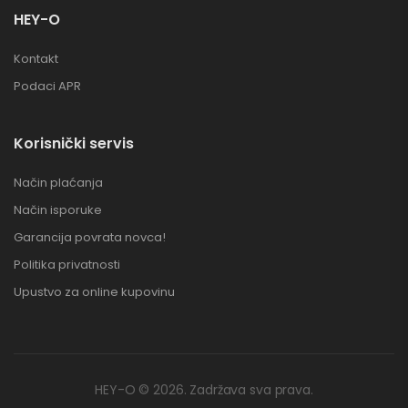
HEY-O
Kontakt
Podaci APR
Korisnički servis
Način plaćanja
Način isporuke
Garancija povrata novca!
Politika privatnosti
Upustvo za online kupovinu
HEY-O © 2026. Zadržava sva prava.