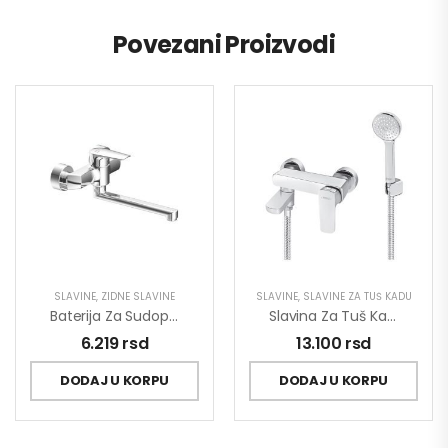
Povezani Proizvodi
SLAVINE
,
ZIDNE SLAVINE
SLAVINE
,
SLAVINE ZA TUŠ KADU
Baterija Za Sudoperu MINOTTI PRIMA Zidna Duga Lula 4115-L
Slavina Za Tuš Kadu Stolz 137401
6.219
rsd
13.100
rsd
DODAJ U KORPU
DODAJ U KORPU