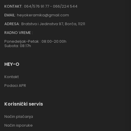
KONTAKT:
064/576 91 77 - 066/224 544
EMAIL:
heyokeramika@gmail.com
ADRESA:
Bratstva i Jedinstva 97, Borča, 11211
RADNO VREME :
Ponedeljak-Petak : 08:00-20:00h
Subota: 08:17h
HEY-O
Kontakt
Podaci APR
Korisnički servis
Način plaćanja
Način isporuke