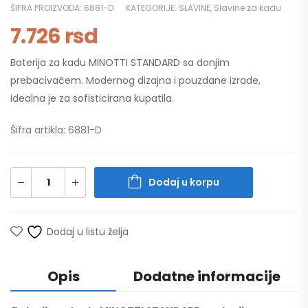
ŠIFRA PROIZVODA:
6881-D
KATEGORIJE:
SLAVINE
,
Slavine za kadu
7.726
rsd
Baterija za kadu MINOTTI STANDARD sa donjim
prebacivačem. Modernog dizajna i pouzdane izrade,
idealna je za sofisticirana kupatila.
Šifra artikla: 6881-D
Dodaj u korpu
Dodaj u listu želja
Opis
Dodatne informacije