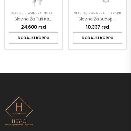
SLAVINE
,
SLAVINE ZA TUŠ KADU
SLAVINE
,
SLAVINE ZA SUDOPERU
Slavina Za Tuš Kadu Sa Usponskim Tušem Stolz 137352
Slavina Za Sudoperu Poluprofesionalna King J388003
24.600
rsd
10.337
rsd
DODAJ U KORPU
DODAJ U KORPU