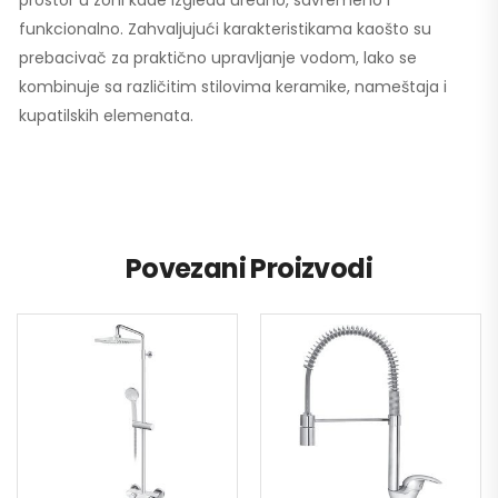
prostor u zoni kade izgleda uredno, savremeno i
funkcionalno. Zahvaljujući karakteristikama kaošto su
prebacivač za praktično upravljanje vodom, lako se
kombinuje sa različitim stilovima keramike, nameštaja i
kupatilskih elemenata.
Povezani Proizvodi