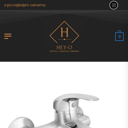
ilo po najboljim cenama.
0