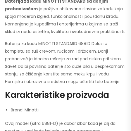
Baterija za kadu MINOTTI STANDARD sa donjim
prebacivačem
je pažljivo oblikovana slavina za kadu koja
spaja moderan izgled, funkcionalnost i pouzdanu izradu.
Namenjena je kupatilima i enterijerima u kojima se traži
sklad između estetike, kvaliteta i svakodnevne praktičnosti.
Baterija za kadu MINOTTI STANDARD 6881D Dolazi u
kompletu sa tuš crevom, ručicom i držačem. Donji
prebacivač je idealno rešenje za rad pod niskim pritskom.
Savet Da bi površina baterije što duže bila u besprekornom
stanju, za čišćenje koristite samo meku krpu i vodu.
Hemijska i abrazivna sredstva mogu oštetiti telo baterije.
Karakteristike proizvoda
Brend: Minotti
Ovaj model (šifra 6881-D) je dobar izbor kada je cilj da