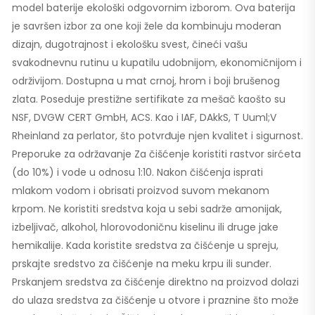
model baterije ekološki odgovornim izborom. Ova baterija
je savršen izbor za one koji žele da kombinuju moderan
dizajn, dugotrajnost i ekološku svest, čineći vašu
svakodnevnu rutinu u kupatilu udobnijom, ekonomičnijom i
održivijom. Dostupna u mat crnoj, hrom i boji brušenog
zlata. Poseduje prestižne sertifikate za mešač kaošto su
NSF, DVGW CERT GmbH, ACS. Kao i IAF, DAkkS, T Uuml;V
Rheinland za perlator, što potvrđuje njen kvalitet i sigurnost.
Preporuke za održavanje Za čišćenje koristiti rastvor sirćeta
(do 10%) i vode u odnosu 1:10. Nakon čišćenja isprati
mlakom vodom i obrisati proizvod suvom mekanom
krpom. Ne koristiti sredstva koja u sebi sadrže amonijak,
izbeljivač, alkohol, hlorovodoničnu kiselinu ili druge jake
hemikalije. Kada koristite sredstva za čišćenje u spreju,
prskajte sredstvo za čišćenje na meku krpu ili sunđer.
Prskanjem sredstva za čišćenje direktno na proizvod dolazi
do ulaza sredstva za čišćenje u otvore i praznine što može