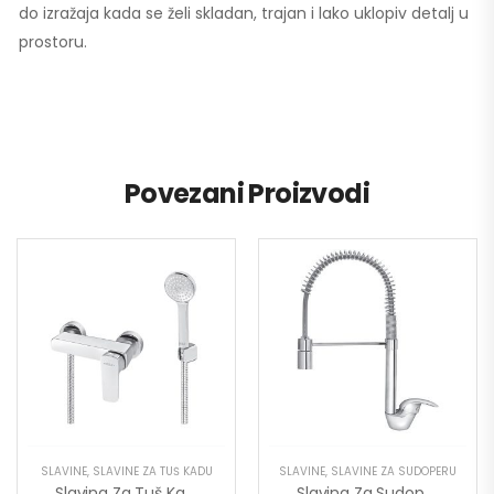
do izražaja kada se želi skladan, trajan i lako uklopiv detalj u
prostoru.
Povezani Proizvodi
SLAVINE
,
SLAVINE ZA TUŠ KADU
SLAVINE
,
SLAVINE ZA SUDOPERU
Slavina Za Tuš Kadu Stolz 137101
Slavina Za Sudoperu Poluprofesionalna King J388003