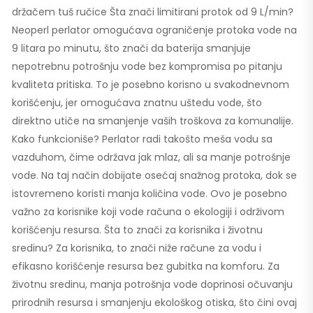
držačem tuš ručice Šta znači limitirani protok od 9 L/min?
Neoperl perlator omogućava ograničenje protoka vode na
9 litara po minutu, što znači da baterija smanjuje
nepotrebnu potrošnju vode bez kompromisa po pitanju
kvaliteta pritiska. To je posebno korisno u svakodnevnom
korišćenju, jer omogućava znatnu uštedu vode, što
direktno utiče na smanjenje vaših troškova za komunalije.
Kako funkcioniše? Perlator radi takošto meša vodu sa
vazduhom, čime održava jak mlaz, ali sa manje potrošnje
vode. Na taj način dobijate osećaj snažnog protoka, dok se
istovremeno koristi manja količina vode. Ovo je posebno
važno za korisnike koji vode računa o ekologiji i održivom
korišćenju resursa. Šta to znači za korisnika i životnu
sredinu? Za korisnika, to znači niže račune za vodu i
efikasno korišćenje resursa bez gubitka na komforu. Za
životnu sredinu, manja potrošnja vode doprinosi očuvanju
prirodnih resursa i smanjenju ekološkog otiska, što čini ovaj