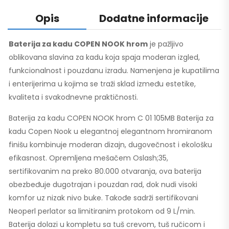
Opis
Dodatne informacije
Baterija za kadu COPEN NOOK hrom
je pažljivo
oblikovana slavina za kadu koja spaja moderan izgled,
funkcionalnost i pouzdanu izradu. Namenjena je kupatilima
i enterijerima u kojima se traži sklad između estetike,
kvaliteta i svakodnevne praktičnosti.
Baterija za kadu COPEN NOOK hrom C 01 105MB Baterija za
kadu Copen Nook u elegantnoj elegantnom hromiranom
finišu kombinuje moderan dizajn, dugovečnost i ekološku
efikasnost. Opremljena mešačem Oslash;35,
sertifikovanim na preko 80.000 otvaranja, ova baterija
obezbeđuje dugotrajan i pouzdan rad, dok nudi visoki
komfor uz nizak nivo buke. Takođe sadrži sertifikovani
Neoperl perlator sa limitiranim protokom od 9 L/min.
Baterija dolazi u kompletu sa tuš crevom, tuš ručicom i