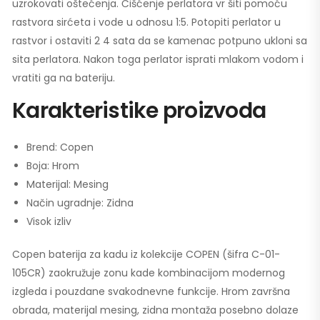
uzrokovati oštećenja. Čišćenje perlatora vr šiti pomoću
rastvora sirćeta i vode u odnosu 1:5. Potopiti perlator u
rastvor i ostaviti 2 4 sata da se kamenac potpuno ukloni sa
sita perlatora. Nakon toga perlator isprati mlakom vodom i
vratiti ga na bateriju.
Karakteristike proizvoda
Brend: Copen
Boja: Hrom
Materijal: Mesing
Način ugradnje: Zidna
Visok izliv
Copen baterija za kadu iz kolekcije COPEN (šifra C-01-
105CR) zaokružuje zonu kade kombinacijom modernog
izgleda i pouzdane svakodnevne funkcije. Hrom završna
obrada, materijal mesing, zidna montaža posebno dolaze