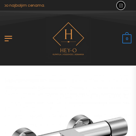
 po najboljim cenama.
0