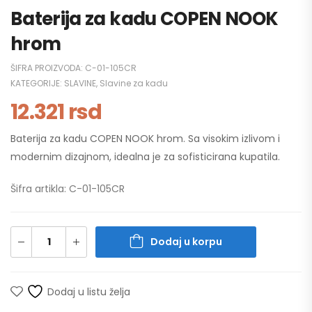
Baterija za kadu COPEN NOOK
hrom
ŠIFRA PROIZVODA:
C-01-105CR
KATEGORIJE:
SLAVINE
,
Slavine za kadu
12.321
rsd
Baterija za kadu COPEN NOOK hrom. Sa visokim izlivom i
modernim dizajnom, idealna je za sofisticirana kupatila.
Šifra artikla: C-01-105CR
Dodaj u korpu
Dodaj u listu želja