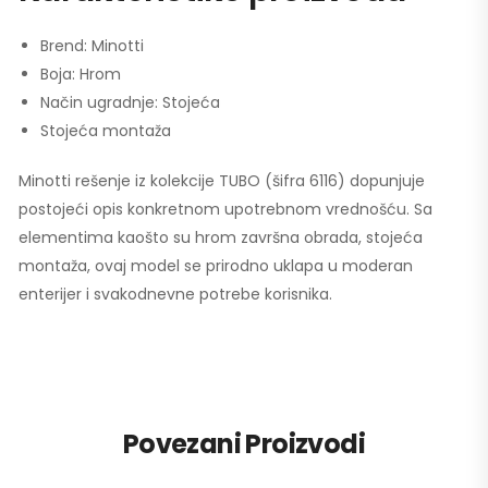
Brend: Minotti
Boja: Hrom
Način ugradnje: Stojeća
Stojeća montaža
Minotti rešenje iz kolekcije TUBO (šifra 6116) dopunjuje
postojeći opis konkretnom upotrebnom vrednošću. Sa
elementima kaošto su hrom završna obrada, stojeća
montaža, ovaj model se prirodno uklapa u moderan
enterijer i svakodnevne potrebe korisnika.
Povezani Proizvodi