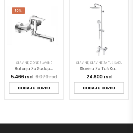
10%
SLAVINE
,
ZIDNE SLAVINE
SLAVINE
,
SLAVINE ZA TUŠ KADU
Baterija Za Sudoperu MINOTTI PRIMA Zidna Kratka Lula 4115-S
Slavina Za Tuš Kadu Sa Usponskim Tušem Stolz 137351
5.466
rsd
6.073
rsd
24.600
rsd
DODAJ U KORPU
DODAJ U KORPU