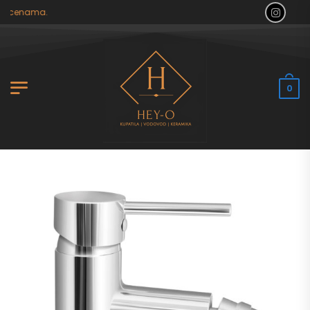
im cenama.
0