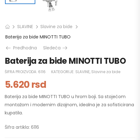
SLAVINE
Slavine za bide
Baterija za bide MINOTTI TUBO
Predhodna
Sledeća
Baterija za bide MINOTTI TUBO
ŠIFRA PROIZVODA:
6116
KATEGORIJE:
SLAVINE
,
Slavine za bide
5.620
rsd
Baterija za bide MINOTTI TUBO u hrom boji. Sa stojećom
montažom i modernim dizajnom, idealna je za sofisticirana
kupatila.
Šifra artikla: 6116