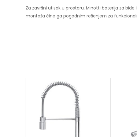
Za završni utisak u prostoru, Minotti baterija za bi
montaža čine ga pogodnim rešenjem za funkcionalno 