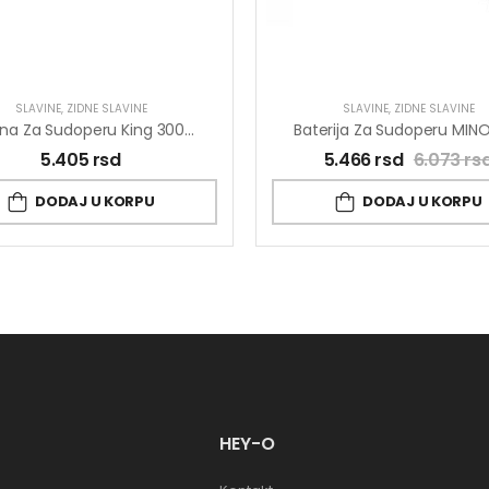
SLAVINE
,
ZIDNE SLAVINE
SLAVINE
,
ZIDNE SLAVINE
Slavina Za Sudoperu King 300mm J321030
5.405
rsd
5.466
rsd
6.073
rs
DODAJ U KORPU
DODAJ U KORPU
HEY-O