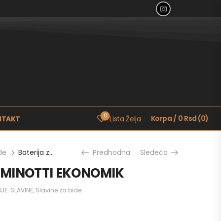
0
Korpa
/
0
Rsd
(
0
)
NTAKT
Lista Želja
de
Baterija za bide MINOTTI EKONOMIK
Predhodna
Sledeća
de MINOTTI EKONOMIK
JE:
SLAVINE
,
Slavine za bide