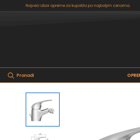
Najveći izbor opreme za kupatilo po najboljim cenama.
OPRE
Pronađi