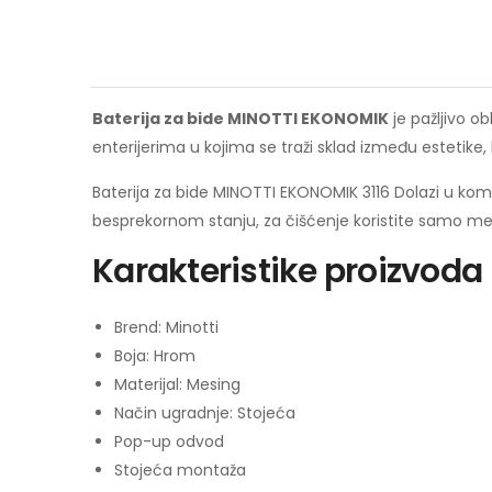
Baterija za bide MINOTTI EKONOMIK
je pažljivo o
enterijerima u kojima se traži sklad između estetike,
Baterija za bide MINOTTI EKONOMIK 3116 Dolazi u kom
besprekornom stanju, za čišćenje koristite samo meku
Karakteristike proizvoda
Brend: Minotti
Boja: Hrom
Materijal: Mesing
Način ugradnje: Stojeća
Pop-up odvod
Stojeća montaža