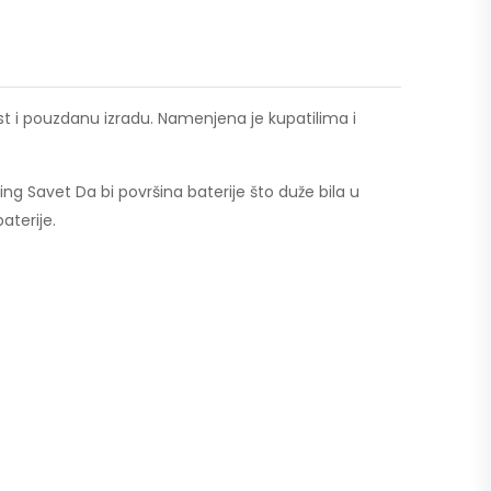
st i pouzdanu izradu. Namenjena je kupatilima i
g Savet Da bi površina baterije što duže bila u
aterije.