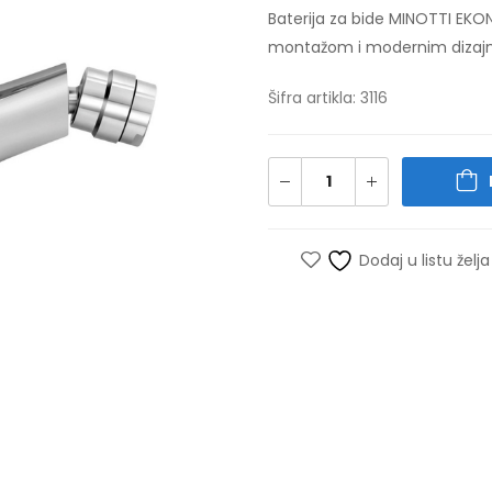
Baterija za bide MINOTTI EK
montažom i modernim dizajnom
Šifra artikla: 3116
Dodaj u listu želja