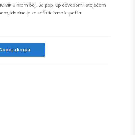
ONOMIK u hrom boji. Sa pop-up odvodom i stojećom
, idealna je za sofisticirana kupatila.
Dodaj u korpu