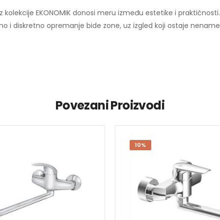
de iz kolekcije EKONOMIK donosi meru između estetike i praktičnos
i diskretno opremanje bide zone, uz izgled koji ostaje nenametl
Povezani Proizvodi
10%