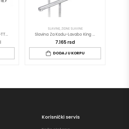
SLAVINE
,
ZIDNE SLAVINE
Baterija Za Sudoperu MINOTTI PRIMA Zidna Kratka Lula 4115-S
Slavina Za Kadu-Lavabo King J341001
d
7.165
rsd
DODAJ U KORPU
Korisnički servis