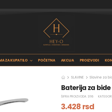
MA ZA KUPATILO
POČETNA
AKCIJA
PROIZVODI
KO
SLAVINE
Slavine za bi
Baterija za bi
ŠIFRA PROIZVODA:
3116
KATEGORI
3.428
rsd