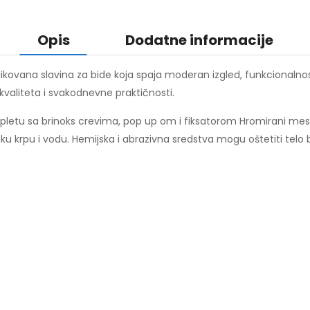
Opis
Dodatne informacije
blikovana slavina za bide koja spaja moderan izgled, funkcionalno
 kvaliteta i svakodnevne praktičnosti.
pletu sa brinoks crevima, pop up om i fiksatorom Hromirani mesin
 krpu i vodu. Hemijska i abrazivna sredstva mogu oštetiti telo b