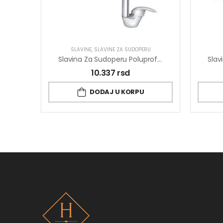
SLAVINE
,
SLAVINE ZA SUDOPERU
Slavina Za Sudoperu Poluprofesionalna King J388003
10.337
rsd
DODAJ U KORPU