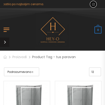
upatilo po najboljim cenama.
0
Proizvodi
Product Tag - tus paravan