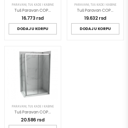
PARAVANI
,
TUŠ KADE I KABINE
PARAVANI
,
TUŠ KADE I KABINE
Tuš Paravan COPEN PROJECT 1200×1950 C-02-12120
Tuš Paravan COPEN PROJECT 1500×1950 C-02-12150
16.773
rsd
19.632
rsd
DODAJ U KORPU
DODAJ U KORPU
PARAVANI
,
TUŠ KADE I KABINE
Tuš Paravan COPEN PROJECT 1600×1950 C-02-12160
20.586
rsd