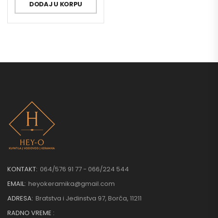
DODAJ U KORPU
KONTAKT:
064/576 91 77 - 066/224 544
EMAIL:
heyokeramika@gmail.com
ADRESA:
Bratstva i Jedinstva 97, Borča, 11211
RADNO VREME :